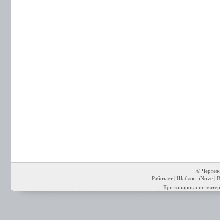
© Чертежи
Работает | Шаблон: iNove | В
При копировании матери