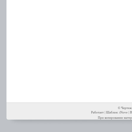
© Чертежи
Работает | Шаблон: iNove | В
При копировании матери