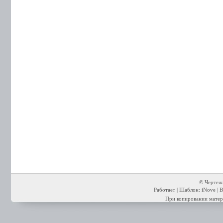
© Чертежи
Работает | Шаблон: iNove | В
При копировании матери