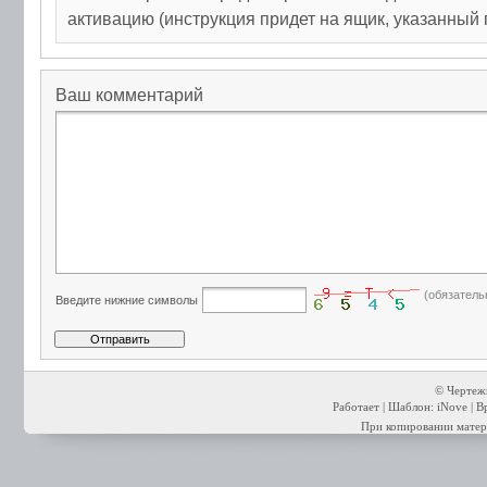
активацию (инструкция придет на ящик, указанный 
Ваш комментарий
(обязатель
Введите нижние символы
© Чертежи
Работает | Шаблон: iNove | В
При копировании матери