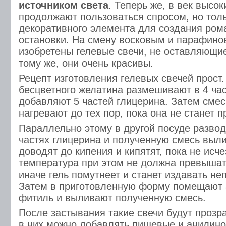
источником света
. Теперь же, в век высок
продолжают пользоваться спросом, но толь
декоративного элемента для создания ром
остановки. На смену восковым и парафин
изобретены гелевые свечи, не оставляющие
тому же, они очень красивы.
Рецепт изготовления гелевых свечей прост.
бесцветного желатина размешивают в 4 ча
добавляют 5 частей глицерина. Затем сме
нагревают до тех пор, пока она не станет п
Параллельно этому в другой посуде разводя
частях глицерина и полученную смесь выл
доводят до кипения и кипятят, пока не исче
температура при этом не должна превышат
иначе гель помутнеет и станет издавать не
Затем в приготовленную форму помещают
фитиль и выливают полученную смесь.
После застывания такие свечи будут проз
в них можно добавлять пищевые и анилино