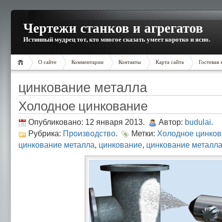
Чертежи станков и агрегатов
Истинный мудрец тот, кто многое сказать умеет коротко и ясно.
О сайте
Комментарии
Контакты
Карта сайта
Гостевая 
цинкование металла
Холодное цинкование
Опубликовано: 12 января 2013.
Автор:
budulai
.
Рубрика:
Производство
.
Метки:
Холодное цинко
цинкование металла
,
цинкование
,
цинкование металл