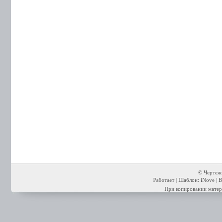
© Чертежи
Работает | Шаблон: iNove | В
При копировании матери