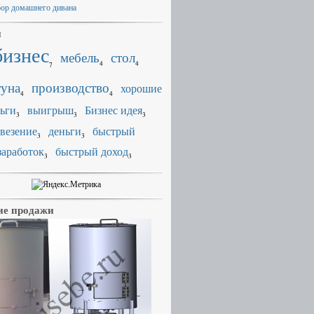
ор домашнего дивана
и
бизнес
мебель
стол
4
4
7
уна
производство
хорошие
4
4
ьги
выигрыш
Бизнес идея
3
3
3
везение
деньги
быстрый
3
3
заработок
быстрый доход
3
3
е продажи