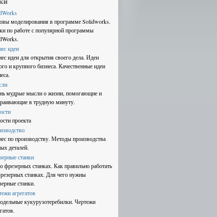
ки
idWorks
овы моделирования в программе Solidworks.
ки по работе с популярной программы
idWorks.
нес идеи
нес идеи для открытия своего дела. Идеи
ого и крупного бизнеса. Качественные идеи
еса.
сли
нь мудрые мысли о жизни, помогающие и
траивающие в трудную минуту.
ости
ости проекта
изводство
нес по производству. Методы производства
ных деталей.
зерные станки
 о фрезерных станках. Как правильно работать
фрезерных станках. Для чего нужны
зерные станки.
тежи агрегатов
одельные кукурузотеребилки. Чертежи
гатов.