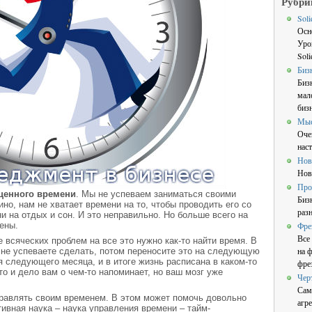
Рубри
Sol
Осн
Уро
Sol
Биз
Биз
мал
бизн
Мы
Оче
нас
Нов
Нов
Про
ценного времени
. Мы не успеваем заниматься своими
Биз
ино, нам не хватает времени на то, чтобы проводить его со
раз
и на отдых и сон. И это неправильно. Но больше всего на
ены.
Фре
Все
 всяческих проблем на все это нужно как-то найти время. В
на 
о не успеваете сделать, потом переносите это на следующую
я следующего месяца, и в итоге жизнь расписана в каком-то
фре
то и дело вам о чем-то напоминает, но ваш мозг уже
Чер
Сам
правлять своим временем. В этом может помочь довольно
агре
ивная наука – наука управления времени – тайм-