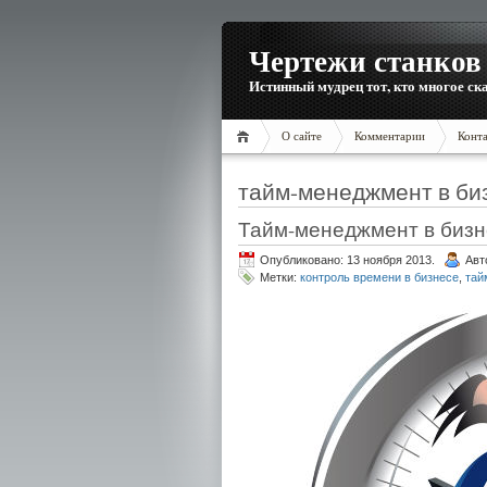
Чертежи станков 
Истинный мудрец тот, кто многое ска
О сайте
Комментарии
Конт
тайм-менеджмент в би
Тайм-менеджмент в бизн
Опубликовано: 13 ноября 2013.
Авт
Метки:
контроль времени в бизнесе
,
тай