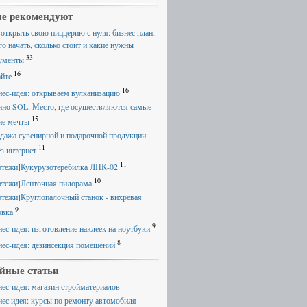
е рекомендуют
 открыть свою пиццерию с нуля: бизнес план,
го начать, сколько стоит и какие нужны
33
ументы
16
айте
16
нес-идея: открываем вулканизацию
ино SOL: Место, где осуществляются самые
15
ие мечты
дажа сувенирной и подарочной продукции
11
ез интернет
11
ртежи]Кукурузотеребилка ЛПК-02
10
ртежи]Ленточная пилорама
ртежи]Круглопалочный станок - вихревая
9
овка
9
нес-идея: изготовление наклеек на ноутбуки
8
нес-идея: дезинсекция помещений
йные статьи
нес-идея: магазин стройматериалов
нес идея: курсы по ремонту автомобиля