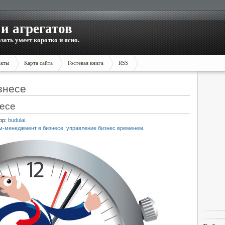
и агрегатов
зать умеет коротко и ясно.
акты
Карта сайта
Гостевая книга
RSS
знесе
есе
ор:
budulai
.
м-менеджмент в бизнесе
,
управление бизнес временем
.