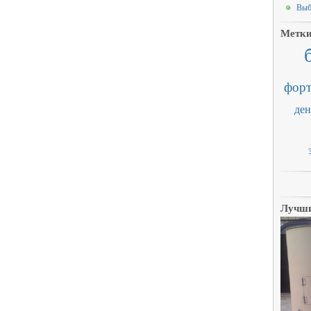
Выб
Метк
форт
ден
Лучши