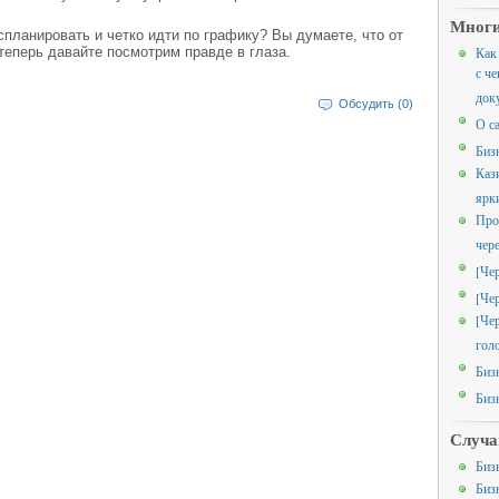
Многи
спланировать и четко идти по графику? Вы думаете, что от
теперь давайте посмотрим правде в глаза.
Как
с че
док
Обсудить (0)
О с
Биз
Каз
ярк
Про
чер
[Че
[Че
[Че
гол
Биз
Биз
Случа
Биз
Биз