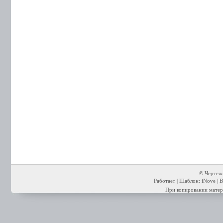
© Чертежи
Работает | Шаблон: iNove | В
При копировании матери