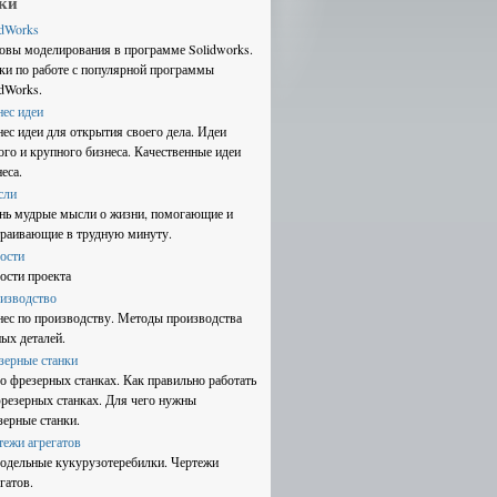
ки
idWorks
овы моделирования в программе Solidworks.
ки по работе с популярной программы
idWorks.
нес идеи
нес идеи для открытия своего дела. Идеи
ого и крупного бизнеса. Качественные идеи
еса.
сли
нь мудрые мысли о жизни, помогающие и
траивающие в трудную минуту.
ости
ости проекта
изводство
нес по производству. Методы производства
ных деталей.
зерные станки
 о фрезерных станках. Как правильно работать
фрезерных станках. Для чего нужны
зерные станки.
тежи агрегатов
одельные кукурузотеребилки. Чертежи
гатов.