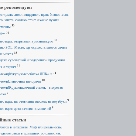
е рекомендуют
 открыть свою пиццерию с нуля: бизнес план,
го начать, сколько стоит и какие нужны
33
ументы
16
айте
16
нес-идея: открываем вулканизацию
ино SOL: Место, где осуществляются самые
15
ие мечты
дажа сувенирной и подарочной продукции
11
ез интернет
11
ртежи]Кукурузотеребилка ЛПК-02
10
ртежи]Ленточная пилорама
ртежи]Круглопалочный станок - вихревая
9
овка
9
нес-идея: изготовление наклеек на ноутбуки
8
нес-идея: дезинсекция помещений
йные статьи
аботок в интернете. Миф или реальность?
ведение раков в домашних условиях как