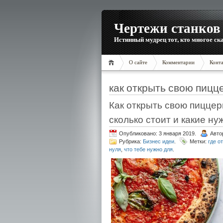
Чертежи станков 
Истинный мудрец тот, кто многое ска
О сайте
Комментарии
Конт
как открыть свою пицц
Как открыть свою пиццери
сколько стоит и какие н
Опубликовано: 3 января 2019.
Авто
Рубрика:
Бизнес идеи
.
Метки:
где о
нуля
,
что тебе нужно для
.