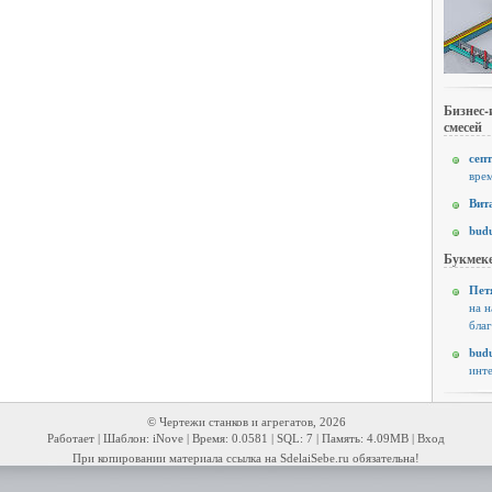
Бизнес-
смесей
септ
врем
Вит
budu
Букмеке
Пет
на н
благ
budu
инте
© Чертежи станков и агрегатов, 2026
Работает | Шаблон: iNove | Время: 0.0581 | SQL: 7 | Память: 4.09MB |
Вход
При копировании материала ссылка на SdelaiSebe.ru обязательна!