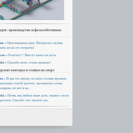
идея: производство асфальтобетонных
ик »
Оригинальная идея. Интересно сколько
ени он на это потратил
али »
Отлично!!! Вместо книги на ночь.
lai »
Спасибо всем, очень приятно!
рские конторы и ставки на спорт
як »
И как это автору не влом столько времени
аписание статей тратить, мы конечно очень
одарны, но вот я на...
lai »
Петяк, мы любим наше дело, пишем о всем
ресном. Спасибо что читаете нас.