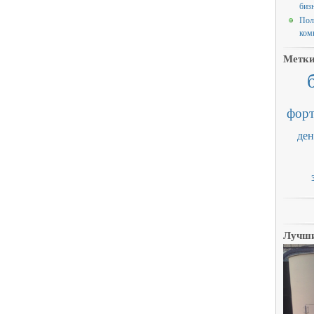
биз
Пол
ком
Метк
форт
ден
Лучши