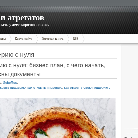
и агрегатов
зать умеет коротко и ясно.
акты
Карта сайта
Гостевая книга
RSS
ерию с нуля
ю с нуля: бизнес план, с чего начать,
ужны документы
р:
SebeRus
.
ткрыть пиццерию
,
как открыть пиццерию
,
как открыть свою пиццерию с