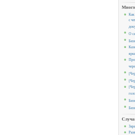
Многи
Как
с че
док
О с
Биз
Каз
ярк
Про
чер
[Че
[Че
[Че
гол
Биз
Биз
Случа
Зар
Раз