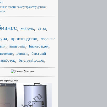
нес
езные советы по обустройству детской
наты
и
бизнес
мебель
стол
4
4
7
уна
производство
хорошие
4
4
ьги
выигрыш
Бизнес идея
3
3
3
везение
деньги
быстрый
3
3
заработок
быстрый доход
3
3
е продажи