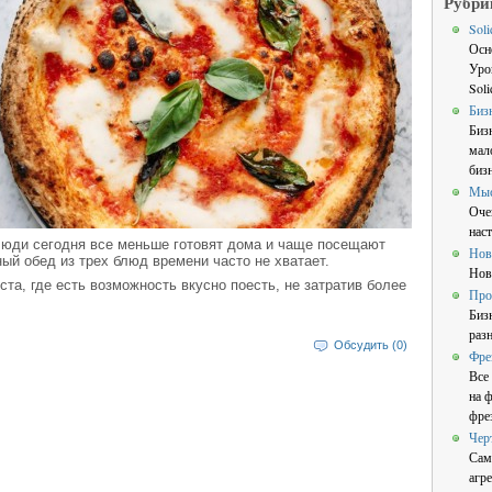
Рубри
Sol
Осн
Уро
Sol
Биз
Биз
мал
бизн
Мы
Оче
нас
 люди сегодня все меньше готовят дома и чаще посещают
Нов
ый обед из трех блюд времени часто не хватает.
Нов
та, где есть возможность вкусно поесть, не затратив более
Про
Биз
раз
Обсудить (0)
Фре
Все
на 
фре
Чер
Сам
агре