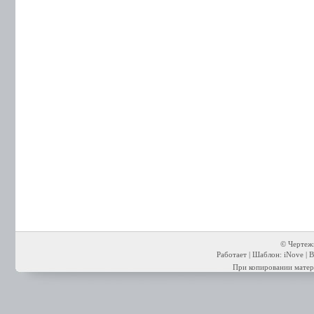
© Чертежи
Работает | Шаблон: iNove | В
При копировании матери