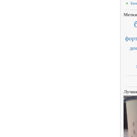
Бизн
Метк
форт
ден
Лучши