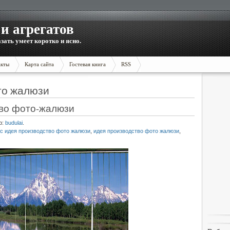
и агрегатов
зать умеет коротко и ясно.
акты
Карта сайта
Гостевая книга
RSS
то жалюзи
тво фото-жалюзи
р:
budulai
.
с идея производство фото жалюзи
,
идея производство фото жалюзи
,