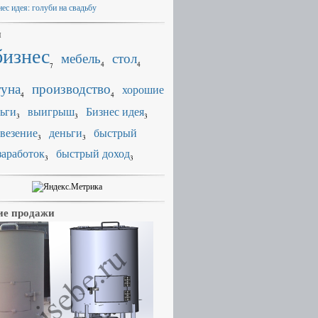
ес идея: голуби на свадьбу
и
бизнес
мебель
стол
4
4
7
уна
производство
хорошие
4
4
ьги
выигрыш
Бизнес идея
3
3
3
везение
деньги
быстрый
3
3
заработок
быстрый доход
3
3
е продажи