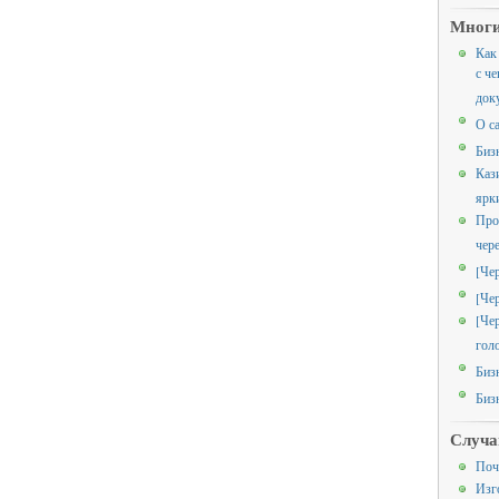
Многи
Как
с че
док
О с
Биз
Каз
ярк
Про
чер
[Че
[Че
[Че
гол
Биз
Биз
Случа
Поч
Изг