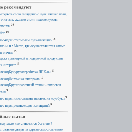
е рекомендуют
 открыть свою пиццерию с нуля: бизнес план,
го начать, сколько стоит и какие нужны
33
ументы
16
айте
16
нес-идея: открываем вулканизацию
ино SOL: Место, где осуществляются самые
15
ие мечты
дажа сувенирной и подарочной продукции
11
ез интернет
11
ртежи]Кукурузотеребилка ЛПК-02
10
ртежи]Ленточная пилорама
ртежи]Круглопалочный станок - вихревая
9
овка
9
нес-идея: изготовление наклеек на ноутбуки
8
нес-идея: дезинсекция помещений
йные статьи
ему мало кто становится богатым?
отовление двери из дерева самостоятельно