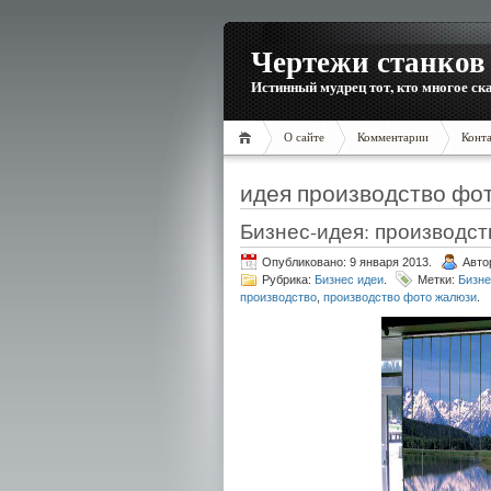
Чертежи станков 
Истинный мудрец тот, кто многое ска
О сайте
Комментарии
Конт
идея производство фо
Бизнес-идея: производс
Опубликовано: 9 января 2013.
Авто
Рубрика:
Бизнес идеи
.
Метки:
Бизне
производство
,
производство фото жалюзи
.