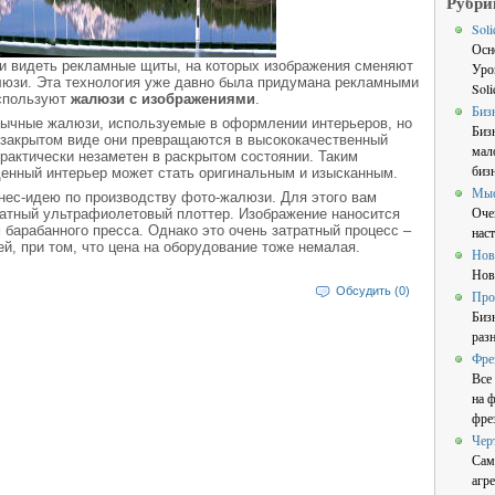
Рубри
Sol
Осн
ли видеть рекламные щиты, на которых изображения сменяют
Уро
алюзи. Эта технология уже давно была придумана рекламными
Sol
используют
жалюзи с изображениями
.
Биз
ычные жалюзи, используемые в оформлении интерьеров, но
Биз
в закрытом виде они превращаются в высококачественный
мал
рактически незаметен в раскрытом состоянии. Таким
бизн
денный интерьер может стать оригинальным и изысканным.
Мы
нес-идею по производству фото-жалюзи. Для этого вам
Оче
атный ультрафиолетовый плоттер. Изображение наносится
барабанного пресса. Однако это очень затратный процесс –
нас
лей, при том, что цена на оборудование тоже немалая.
Нов
Нов
Обсудить (0)
Про
Биз
раз
Фре
Все
на 
фре
Чер
Сам
агре