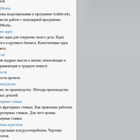
ки
idWorks
овы моделирования в программе Solidworks.
ки по работе с популярной программы
idWorks.
нес идеи
нес идеи для открытия своего дела. Идеи
ого и крупного бизнеса. Качественные идеи
еса.
сли
нь мудрые мысли о жизни, помогающие и
траивающие в трудную минуту.
ости
ости проекта
изводство
нес по производству. Методы производства
ных деталей.
зерные станки
 о фрезерных станках. Как правильно работать
фрезерных станках. Для чего нужны
зерные станки.
тежи агрегатов
одельные кукурузотеребилки. Чертежи
гатов.