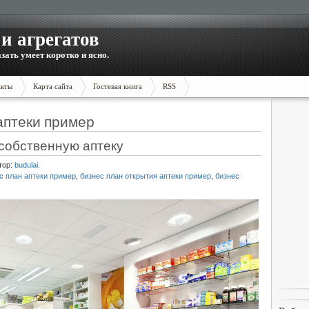
и агрегатов
зать умеет коротко и ясно.
акты
Карта сайта
Гостевая книга
RSS
аптеки пример
собственную аптеку
тор:
budulai
.
с план аптеки пример
,
бизнес план открытия аптеки пример
,
бизнес