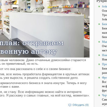
Рубри
Sol
Осн
Уро
Sol
Биз
Биз
мал
бизн
Мы
Оче
нас
Нов
Нов
овым человеком. Даже отчаянные домохозяйки стараются
ь он примитивный, но есть.
Про
Биз
т что она рассказала о себе и о своем бизнесе:
раз
тив, всю жизнь проработала фармацевтом в крупных аптеках
Фре
дочь уже выросла, я решила создать собственное дело.
Все
армакологического бизнеса я знала изнутри. Теперь я могу
на 
тами с вами.
фре
я, не стану. Всю информацию можно найти в интернете.
Чер
ого. Я расскажу о самых главных, на мой взгляд, моментах».
Сам
агре
Обсудить (0)