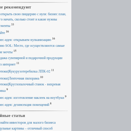
е рекомендуют
 открыть свою пиццерию с нуля: бизнес план,
го начать, сколько стоит и какие нужны
33
ументы
16
айте
16
нес-идея: открываем вулканизацию
ино SOL: Место, где осуществляются самые
15
ие мечты
дажа сувенирной и подарочной продукции
11
ез интернет
11
ртежи]Кукурузотеребилка ЛПК-02
10
ртежи]Ленточная пилорама
ртежи]Круглопалочный станок - вихревая
9
овка
9
нес-идея: изготовление наклеек на ноутбуки
8
нес-идея: дезинсекция помещений
йные статьи
 найти инвесторов для малого бизнеса
ульные картины – отличный способ