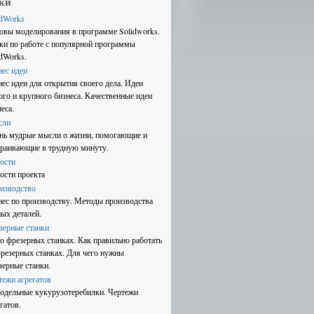
ки
idWorks
овы моделирования в программе Solidworks.
ки по работе с популярной программы
idWorks.
нес идеи
нес идеи для открытия своего дела. Идеи
ого и крупного бизнеса. Качественные идеи
еса.
сли
нь мудрые мысли о жизни, помогающие и
траивающие в трудную минуту.
ости
ости проекта
изводство
нес по производству. Методы производства
ных деталей.
зерные станки
 о фрезерных станках. Как правильно работать
фрезерных станках. Для чего нужны
зерные станки.
тежи агрегатов
одельные кукурузотеребилки. Чертежи
гатов.