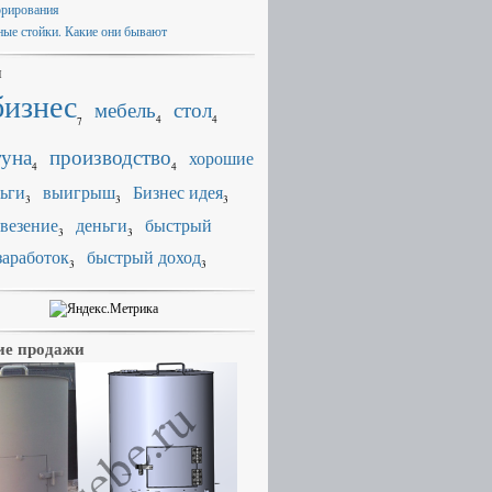
орирования
ные стойки. Какие они бывают
и
бизнес
мебель
стол
4
4
7
уна
производство
хорошие
4
4
ьги
выигрыш
Бизнес идея
3
3
3
везение
деньги
быстрый
3
3
заработок
быстрый доход
3
3
е продажи