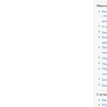
Многи
Как
с че
док
О с
Биз
Каз
ярк
Про
чер
[Че
[Че
[Че
гол
Биз
Биз
Случа
Как
Мод