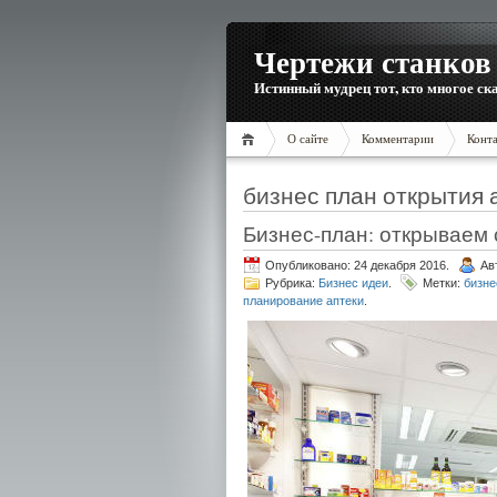
Чертежи станков 
Истинный мудрец тот, кто многое ска
О сайте
Комментарии
Конт
бизнес план открытия 
Бизнес-план: открываем 
Опубликовано: 24 декабря 2016.
Ав
Рубрика:
Бизнес идеи
.
Метки:
бизне
планирование аптеки
.