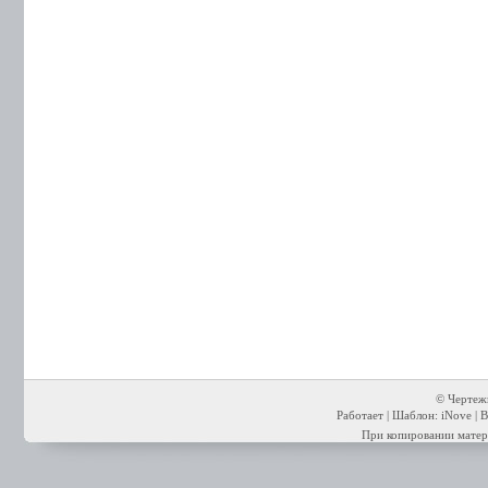
© Чертежи
Работает | Шаблон: iNove | В
При копировании матери