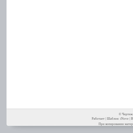
© Чертежи
Работает | Шаблон: iNove | В
При копировании матери