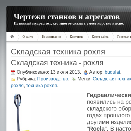
Чертежи станков и агрегатов
Истинный мудрец тот, кто многое сказать умеет коротко и ясно.
О сайте
Комментарии
Контакты
Карта сайта
Гостевая 
Складская техника рохля
Складская техника - рохля
Опубликовано: 13 июля 2013.
Автор:
budulai
.
Рубрика:
Производство
.
Метки:
Складская техни
рохля
,
техника рохля
.
Гидравлически
появились на р
складского обор
годах прошлого
другими издел
"
Rocla
". В нас