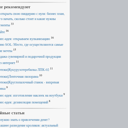
е рекомендуют
 открыть свою пиццерию с нуля: бизнес план,
го начать, сколько стоит и какие нужны
33
ументы
16
айте
16
нес-идея: открываем вулканизацию
ино SOL: Место, где осуществляются самые
15
ие мечты
дажа сувенирной и подарочной продукции
11
ез интернет
11
ртежи]Кукурузотеребилка ЛПК-02
10
ртежи]Ленточная пилорама
ртежи]Круглопалочный станок - вихревая
9
овка
9
нес-идея: изготовление наклеек на ноутбуки
8
нес-идея: дезинсекция помещений
йные статьи
 нужно знать о привлечении денег?
ашнее разведение кроликов: актуальный