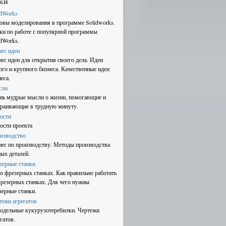
ки
idWorks
овы моделирования в программе Solidworks.
ки по работе с популярной программы
idWorks.
нес идеи
нес идеи для открытия своего дела. Идеи
ого и крупного бизнеса. Качественные идеи
еса.
сли
нь мудрые мысли о жизни, помогающие и
траивающие в трудную минуту.
ости
ости проекта
изводство
нес по производству. Методы производства
ных деталей.
зерные станки
 о фрезерных станках. Как правильно работать
фрезерных станках. Для чего нужны
зерные станки.
тежи агрегатов
одельные кукурузотеребилки. Чертежи
гатов.