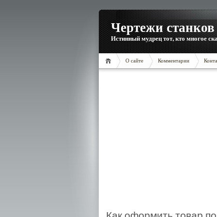
Чертежи станков 
Истинный мудрец тот, кто многое ска
О сайте
Комментарии
Конт
Как оформить товар п