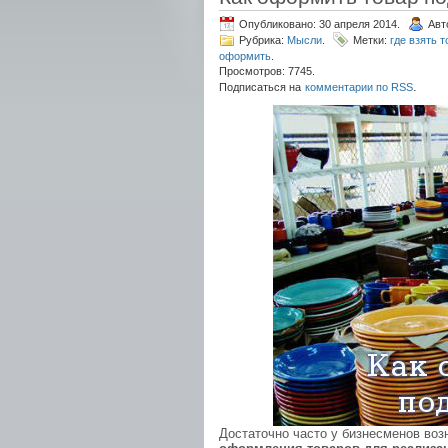
Опубликовано: 30 апреля 2014.
Авт
Рубрика:
Мысли
.
Метки:
где взять 
оформить
.
Просмотров: 7745.
.
Подписаться на
комментарии по RSS
Достаточно часто у бизнесменов воз