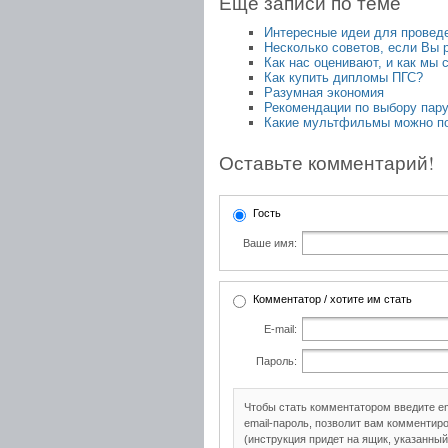
Еще записи по теме
Интересные идеи для проведе
Несколько советов, если Вы 
Как нас оценивают, и как мы 
Как купить дипломы ПГС?
Разумная экономия
Рекомендации по выбору пару
Какие мультфильмы можно по
Оставьте комментарий!
Гость
Ваше имя:
Комментатор / хотите им стать
E-mail:
Пароль:
Чтобы стать комментатором введите e
email-пароль, позволит вам комментиро
(инструкция придет на ящик, указанный