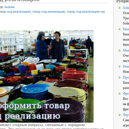
Рубри
ор:
budulai
.
Sol
товар под реализацию
,
товар под реализацию
,
товар под реализацию как
Осн
Уро
Sol
Биз
Биз
мал
бизн
Мы
Оче
нас
Нов
Нов
Про
Биз
раз
Фре
Все
на 
фре
Чер
Сам
никают спорные вопросы, связанные с порядком
агре