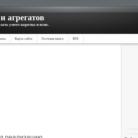
и агрегатов
зать умеет коротко и ясно.
акты
Карта сайта
Гостевая книга
RSS
од реализацию