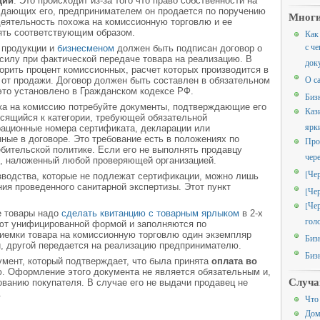
ции
. Это происходит из-за того что право собственности на
 сдающих его, предпринимателем он продается по поручению
Многи
 деятельность похожа на комиссионную торговлю и ее
ть соответствующим образом.
Как
с че
 продукции и
бизнесменом
должен быть подписан договор о
 силу при фактической передаче товара на реализацию. В
док
рить процент комиссионных, расчет которых производится в
О с
 от продажи. Договор должен быть составлен в обязательном
 это установлено в Гражданском кодексе РФ.
Биз
ика на комиссию потребуйте документы, подтверждающие его
Каз
носящийся к категории, требующей обязательной
ярк
рационные номера сертификата, декларации или
нные в договоре. Это требование есть в положениях по
Про
бительской политике. Если его не выполнять продавцу
чер
, наложенный любой проверяющей организацией.
[Че
зводства, которые не подлежат сертификации, можно лишь
ния проведенного санитарной экспертизы. Этот пункт
[Че
[Че
е товары надо
сделать квитанцию с товарным ярлыком
в 2-х
гол
ют унифицированной формой и заполняются по
иемки товара на комиссионную торговлю один экземпляр
Биз
и, другой передается на реализацию предпринимателю.
Биз
мент, который подтверждает, что была принята
оплата во
. Оформление этого документа не является обязательным и,
Случа
ованию покупателя. В случае его не выдачи продавец не
.
Что
Дом