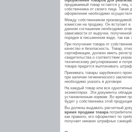
оформления товаров для реализа
продаваемый товар остается у лиц,
собственника от своего лица. Такая
оформление необходимо осуществля
Между собственником производимой
комиссии на продажу. Он вступает в
данном соглашении необходимо огово
зависимости от выручки, полученной
порядке в письменном виде, так как
При получении товара от собственн
качество и безопасность. Товар, от
сертификации, должен иметь регист
свидетельства о соответствии указа
техническому регулированию и потре
товара придется выплачивать штраф
Принимать товары зарубежного прои
при наличии гигиенического заключе
необходимо указать в договоре.
На каждый товар или все однотипны
экземплярах. Эти документы облада
установленным нормам. Во время пр
будет у собственника этой продукци
Вы должны выдавать расчетный доку
время продажи товара
потребителю
как правило, его оформляют по треб
получает никаких штрафных санкций