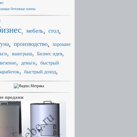
нес
ожные бетонные плиты
и
бизнес
мебель
стол
4
4
7
уна
производство
хорошие
4
4
ьги
выигрыш
Бизнес идея
3
3
3
везение
деньги
быстрый
3
3
заработок
быстрый доход
3
3
е продажи