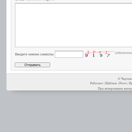
(обязатель
Введите нижние символы
© Чертежи
Работает | Шаблон: iNove | В
При копировании матери