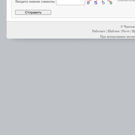
(обязатель
Введите нижние символы
© Чертежи
Работает | Шаблон: iNove | В
При копировании матери