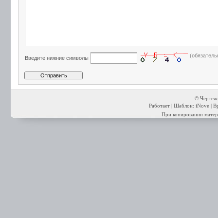
(обязатель
Введите нижние символы
© Чертежи
Работает | Шаблон: iNove | В
При копировании матери