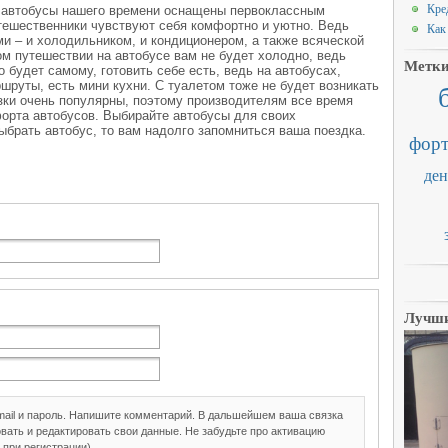
Кред
и автобусы нашего времени оснащены первоклассным
тешественники чувствуют себя комфортно и уютно. Ведь
Как
и – и холодильником, и кондиционером, а также всяческой
ом путешествии на автобусе вам не будет холодно, ведь
Метк
 будет самому, готовить себе есть, ведь на автобусах,
руты, есть мини кухни. С туалетом тоже не будет возникать
зки очень популярны, поэтому производителям все время
орта автобусов. Выбирайте автобусы для своих
ыбрать автобус, то вам надолго запомниться ваша поездка.
форт
ден
Лучши
mail и пароль. Напишите комментарий. В дальшейшем ваша связка
вать и редактировать свои данные. Не забудьте про активацию
 при регистрации).