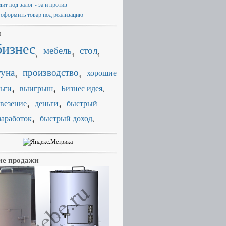
ит под залог - за и против
 оформить товар под реализацию
и
бизнес
мебель
стол
4
4
7
уна
производство
хорошие
4
4
ьги
выигрыш
Бизнес идея
3
3
3
везение
деньги
быстрый
3
3
заработок
быстрый доход
3
3
е продажи