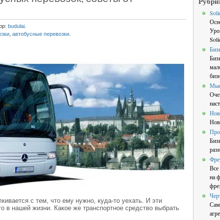
Рубри
Sol
Осн
ор:
budulai
.
Уро
озки
,
автобусные перевозки
.
Sol
Биз
Биз
мал
бизн
Мы
Оче
нас
Нов
Нов
Про
Биз
раз
Фре
Все
на 
фре
Чер
ивается с тем, что ему нужно, куда-то уехать. И эти
Сам
о в нашей жизни. Какое же транспортное средство выбрать
агре