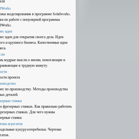
ки
idWorks
овы моделирования в программе Solidworks.
ки по работе с популярной программы
idWorks.
нес идеи
нес идеи для открытия своего дела. Идеи
ого и крупного бизнеса. Качественные идеи
еса.
сли
нь мудрые мысли о жизни, помогающие и
траивающие в трудную минуту.
ости
ости проекта
изводство
нес по производству. Методы производства
ных деталей.
зерные станки
 о фрезерных станках. Как правильно работать
фрезерных станках. Для чего нужны
зерные станки.
тежи агрегатов
одельные кукурузотеребилки. Чертежи
гатов.