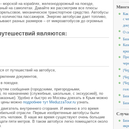
– морской на кораблях, железнодорожный на поезде,
Многи
шный на самолетах. Давайте же рассмотрим все плюсы
безрельсовое, механическое транспортное средство. Автобусы
Как
 количества пассажиров. Энергию автобусам дает топливо,
с че
бывают разных размеров – от микроавтобусов до огромных
док
путешествий являются:
О с
Биз
Каз
ярк
Про
чер
[Че
ься от путешествий на автобусе,
ормлении документов,
[Че
[Че
в поездке.
гол
путям сообщения (городскими, пригородными,
 по назначению (служебные, школьные, с экскурсией), по
Биз
заказные). Удобно и быстро из Москвы доехать в Крым можно
е цены можно
подробнее тут MeduzzaTour.ru
узнать.
Биз
двигатель внутреннего сгорания. И именно в это время
мобильной отрасли. Первые изобретенные автобусы были
Случа
есять человек. В наше же время существуют очень большие
Биз
цати пяти метров. В таком автобусе легко помещается около
икр
.