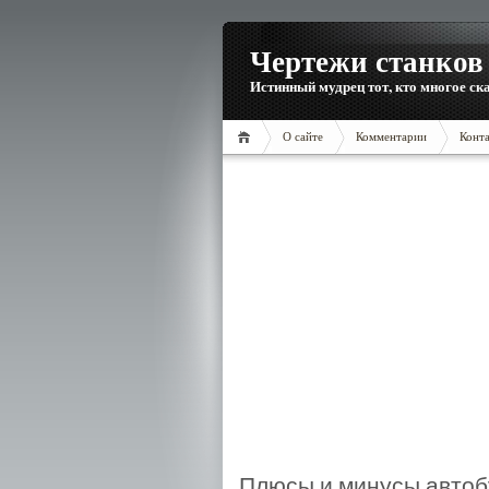
Чертежи станков 
Истинный мудрец тот, кто многое ска
О сайте
Комментарии
Конт
Плюсы и минусы автобу