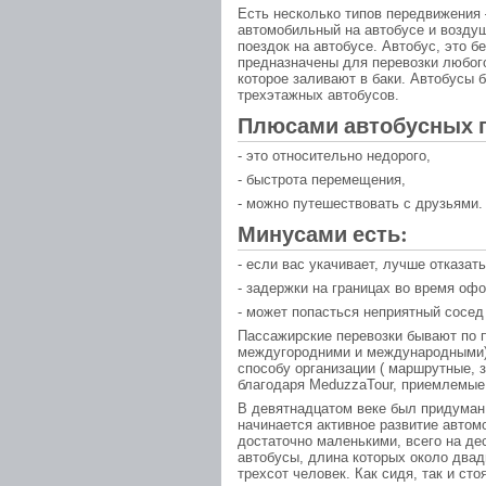
Есть несколько типов передвижения 
автомобильный на автобусе и возду
поездок на автобусе. Автобус, это 
предназначены для перевозки любого
которое заливают в баки. Автобусы 
трехэтажных автобусов.
Плюсами автобусных 
- это относительно недорого,
- быстрота перемещения,
- можно путешествовать с друзьями.
Минусами есть:
- если вас укачивает, лучше отказат
- задержки на границах во время оф
- может попасться неприятный сосед 
Пассажирские перевозки бывают по 
междугородними и международными),
способу организации ( маршрутные, 
благодаря MeduzzaTour, приемлемы
В девятнадцатом веке был придуман 
начинается активное развитие авто
достаточно маленькими, всего на д
автобусы, длина которых около двад
трехсот человек. Как сидя, так и стоя