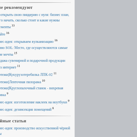
е рекомендуют
 открыть свою пиццерию с нуля: бизнес план,
го начать, сколько стоит и какие нужны
33
ументы
16
айте
16
нес-идея: открываем вулканизацию
ино SOL: Место, где осуществляются самые
15
ие мечты
дажа сувенирной и подарочной продукции
11
ез интернет
11
ртежи]Кукурузотеребилка ЛПК-02
10
ртежи]Ленточная пилорама
ртежи]Круглопалочный станок - вихревая
9
овка
9
нес-идея: изготовление наклеек на ноутбуки
8
нес-идея: дезинсекция помещений
йные статьи
нес-идея: производство искусственной чёрной
ы