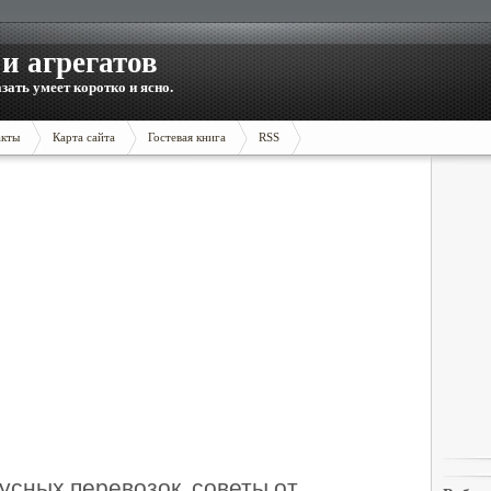
и агрегатов
зать умеет коротко и ясно.
акты
Карта сайта
Гостевая книга
RSS
сных перевозок, советы от