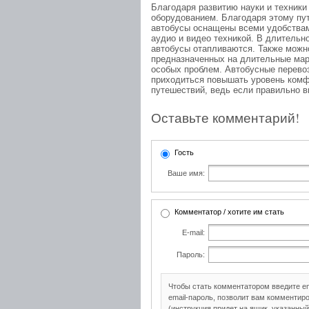
Благодаря развитию науки и техник
оборудованием. Благодаря этому пу
автобусы оснащены всеми удобствам
аудио и видео техникой. В длительн
автобусы отапливаются. Также можно
предназначенных на длительные марш
особых проблем. Автобусные перево
приходиться повышать уровень комф
путешествий, ведь если правильно в
Оставьте комментарий!
Гость
Ваше имя:
Комментатор / хотите им стать
E-mail:
Пароль:
Чтобы стать комментатором введите e
email-пароль, позволит вам комментиро
(инструкция придет на ящик, указанный