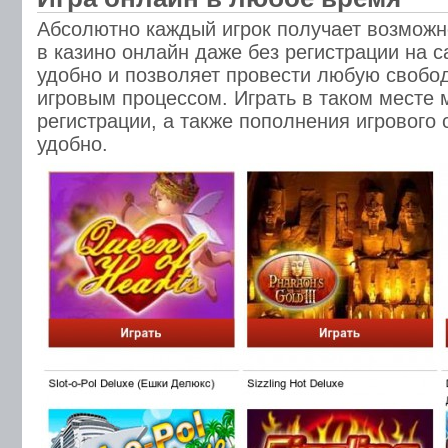
Абсолютно каждый игрок получает возможн
в казино онлайн даже без регистрации на с
удобно и позволяет провести любую свобо
игровым процессом. Играть в таком месте 
регистрации, а также пополнения игрового с
удобно.