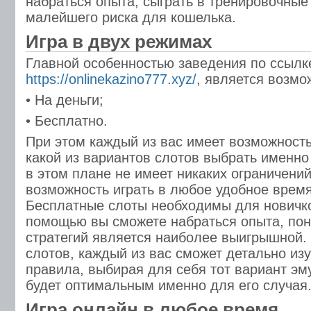
набраться опыта, сыграть в тренировочные 
малейшего риска для кошелька.
Игра в двух режимах
Главной особенностью заведения по ссылк
https://onlinekazino777.xyz/
, является возмо
• На деньги;
• Бесплатно.
При этом каждый из вас имеет возможност
какой из вариантов слотов выбрать именно
в этом плане не имеет никаких ограничени
возможность играть в любое удобное время
Бесплатные слоты необходимы для новичков
помощью вы сможете набраться опыта, поня
стратегий является наиболее выигрышной
слотов, каждый из вас сможет детально из
правила, выбирая для себя тот вариант эм
будет оптимальным именно для его случая
Игра онлайн в любое время