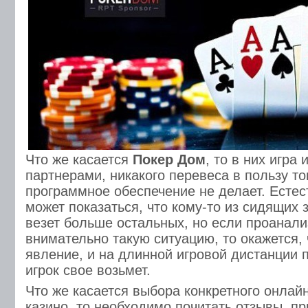
Что же касается
Покер Дом
, то в них игра
партнерами, никакого перевеса в пользу то
программное обеспечение не делает. Естес
может показаться, что кому-то из сидящих 
везет больше остальных, но если проанали
внимательно такую ситуацию, то окажется, 
явление, и на длинной игровой дистанции
игрок свое возьмет.
Что же касается выбора конкретного онлай
казино, то необходимо почитать отзывы, пр